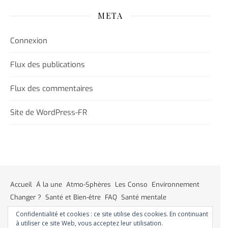
META
Connexion
Flux des publications
Flux des commentaires
Site de WordPress-FR
Accueil
Á la une
Atmo-Sphères
Les Conso
Environnement
Changer ?
Santé et Bien-être
FAQ
Santé mentale
Plus de liberté
Plus d’argent
Meilleur sommeil
Meilleur coeur
Confidentialité et cookies : ce site utilise des cookies. En continuant
Meilleur souffle
Meilleure fertilité
Meilleure vie sexuelle
à utiliser ce site Web, vous acceptez leur utilisation.