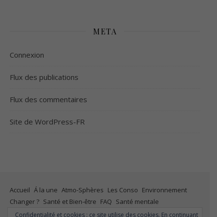
META
Connexion
Flux des publications
Flux des commentaires
Site de WordPress-FR
Accueil
Á la une
Atmo-Sphères
Les Conso
Environnement
Changer ?
Santé et Bien-être
FAQ
Santé mentale
Plus de liberté
Plus d’argent
Meilleur sommeil
Meilleur coeur
Confidentialité et cookies : ce site utilise des cookies. En continuant