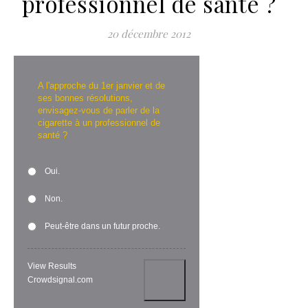
professionnel de santé ?
20 décembre 2012
A l'approche du 1er janvier et de
ses bonnes résolutions,
envisagez-vous de parler de la
cigarette à un professionnel de
santé ?
Oui.
Non.
Peut-être dans un futur proche.
View Results
Crowdsignal.com