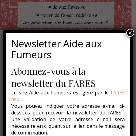
×
Newsletter Aide aux
Fumeurs
Abonnez-vous à la
,
ACTUALITÉS
SONDAGES
Sondage – Aviez-vous
newsletter du FARES
déjà entendu parler de la
Le site Aide aux Fumeurs est géré par le
FARES
asbl
.
BPCO ?
Vous pouvez indiquer votre adresse e-mail ci-
dessous pour recevoir la newsletter du FARES ;
20 décembre 2012
une validation de votre adresse e-mail sera
nécessaire en cliquant sur le lien dans le message
de confirmation.