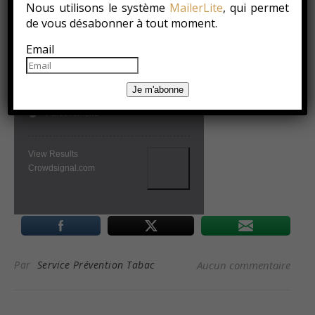
Nous utilisons le système
MailerLite
, qui permet
Aviez-vous déjà entendu parler de
la BPCO ?
de vous désabonner à tout moment.
Email
Oui.
Non.
Je m'abonne
Partiellement.
View Results
Crowdsignal.com
Par
Service Prévention Tabac
Aucun commentaire