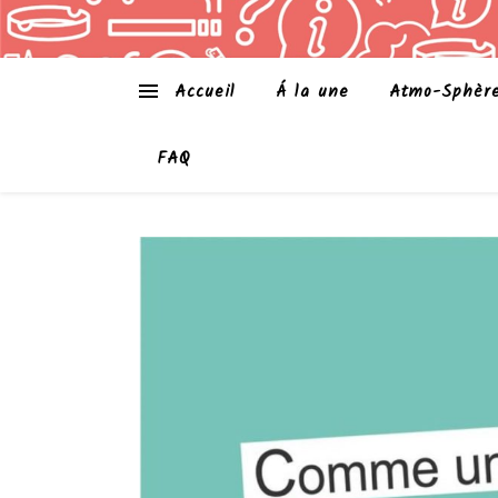
Accueil
Á la une
Atmo-Sphèr
FAQ