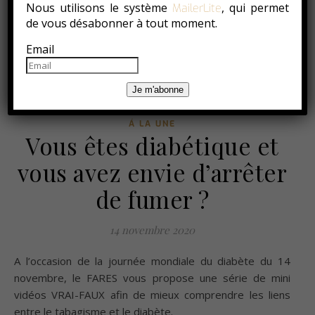
Nous utilisons le système
, qui permet
MailerLite
de vous désabonner à tout moment.
Email
Je m'abonne
Á LA UNE
Vous êtes diabétique et
vous avez envie d’arrêter
de fumer ?
14 novembre 2020
A l’occasion de la journée mondiale du diabète du 14
novembre, le FARES vous propose une série de mini
vidéos VRAI-FAUX afin de mieux comprendre les liens
entre le tabagisme et le diabète.