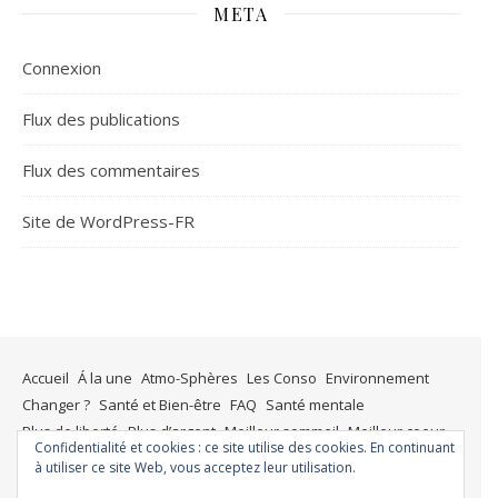
META
Connexion
Flux des publications
Flux des commentaires
Site de WordPress-FR
Accueil
Á la une
Atmo-Sphères
Les Conso
Environnement
Changer ?
Santé et Bien-être
FAQ
Santé mentale
Plus de liberté
Plus d’argent
Meilleur sommeil
Meilleur coeur
Confidentialité et cookies : ce site utilise des cookies. En continuant
Meilleur souffle
Meilleure fertilité
Meilleure vie sexuelle
à utiliser ce site Web, vous acceptez leur utilisation.
Moins de dépression
Meilleur odorat
Meilleur goût