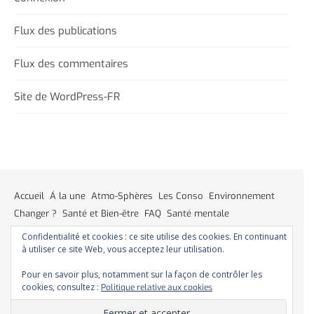
Flux des publications
Flux des commentaires
Site de WordPress-FR
Accueil
Á la une
Atmo-Sphères
Les Conso
Environnement
Changer ?
Santé et Bien-être
FAQ
Santé mentale
Plus de liberté
Plus d’argent
Meilleur sommeil
Meilleur coeur
Confidentialité et cookies : ce site utilise des cookies. En continuant
Meilleur souffle
Meilleure fertilité
Meilleure vie sexuelle
à utiliser ce site Web, vous acceptez leur utilisation.
Moins de dépression
Meilleur odorat
Meilleur goût
Pour en savoir plus, notamment sur la façon de contrôler les
Moins de pollution
cookies, consultez :
Politique relative aux cookies