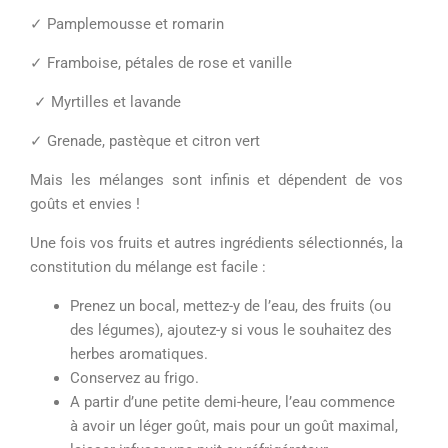
✓
Pamplemousse et romarin
✓
Framboise, p
é
tales de rose et vanille
✓
Myrtilles et lavande
✓
Grenade, pastèque et citron vert
Mais les mélanges sont infinis et dépendent de vos
goûts et envies !
Une fois vos fruits
et autres ingrédients
sélectionnés, la
constitution du mélange est facile :
Prenez un bocal, mettez-y de l’eau, des fruits (ou
des légumes), ajoutez-y si vous le
souhaitez des
herbes
aromatiques
.
Conservez au frigo.
A partir d’une petite demi-heure, l’eau commence
à avoir un léger goût
, mais p
our un goût maximal,