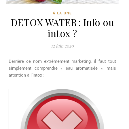
Á LA UNE
DETOX WATER : Info ou
intox ?
12 juin 2020
Derrière ce nom
extrêmement
marketing, il faut tout
simplement comprendre « eau aromatisée »
,
m
ais
attention à l’intox
: