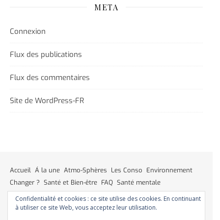
META
Connexion
Flux des publications
Flux des commentaires
Site de WordPress-FR
Accueil
Á la une
Atmo-Sphères
Les Conso
Environnement
Changer ?
Santé et Bien-être
FAQ
Santé mentale
Plus de liberté
Plus d’argent
Meilleur sommeil
Meilleur coeur
Confidentialité et cookies : ce site utilise des cookies. En continuant
Meilleur souffle
Meilleure fertilité
Meilleure vie sexuelle
à utiliser ce site Web, vous acceptez leur utilisation.
Moins de dépression
Meilleur odorat
Meilleur goût