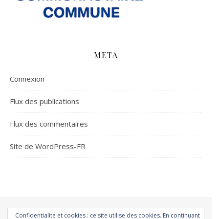
META
Connexion
Flux des publications
Flux des commentaires
Site de WordPress-FR
Accueil
Á la une
Atmo-Sphères
Les Conso
Environnement
Confidentialité et cookies : ce site utilise des cookies. En continuant