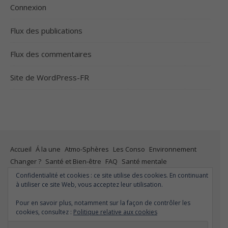
Connexion
Flux des publications
Flux des commentaires
Site de WordPress-FR
Accueil
Á la une
Atmo-Sphères
Les Conso
Environnement
Changer ?
Santé et Bien-être
FAQ
Santé mentale
Plus de liberté
Plus d’argent
Meilleur sommeil
Meilleur coeur
Confidentialité et cookies : ce site utilise des cookies. En continuant
à utiliser ce site Web, vous acceptez leur utilisation.
Meilleur souffle
Meilleure fertilité
Meilleure vie sexuelle
Moins de dépression
Meilleur odorat
Meilleur goût
Pour en savoir plus, notamment sur la façon de contrôler les
Moins de pollution
cookies, consultez :
Politique relative aux cookies