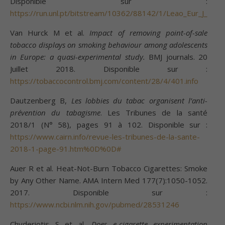
Disponible sur :
https://run.unl.pt/bitstream/10362/88142/1/Leao_Eur_J_Pub
Van Hurck M et al.
Impact of removing point-of-sale
tobacco displays on smoking behaviour among adolescents
in Europe: a quasi-experimental study.
BMJ journals. 20
Juillet 2018. Disponible sur :
https://tobaccocontrol.bmj.com/content/28/4/401.info
Dautzenberg B,
Les lobbies du tabac organisent l’anti-
prévention du tabagisme
. Les Tribunes de la santé
2018/1 (N° 58), pages 91 à 102. Disponible sur :
https://www.cairn.info/revue-les-tribunes-de-la-sante-
2018-1-page-91.htm%0D%0D#
Auer R et al. Heat-Not-Burn Tobacco Cigarettes: Smoke
by Any Other Name. AMA Intern Med 177(7):1050-1052.
2017. Disponible sur :
https://www.ncbi.nlm.nih.gov/pubmed/28531246
Chyderiotis S et al
. Does e-cigarette experimentation