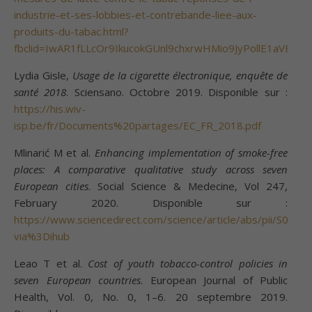
industrie-et-ses-lobbies-et-contrebande-liee-aux-
produits-du-tabac.html?
fbclid=IwAR1fLLcOr9IkucokGUnl9chxrwHMio9JyPollE1aVEE
Lydia Gisle,
Usage de la cigarette électronique, enquête de
santé 2018
. Sciensano. Octobre 2019. Disponible sur :
https://his.wiv-
isp.be/fr/Documents%20partages/EC_FR_2018.pdf
Mlinarić M et al.
Enhancing implementation of smoke-free
places: A comparative qualitative study across seven
European cities
. Social Science & Medecine, Vol 247,
February 2020. Disponible sur :
https://www.sciencedirect.com/science/article/abs/pii/S02
via%3Dihub
Leao T et al.
Cost of youth tobacco-control policies in
seven European countries
. European Journal of Public
Health, Vol. 0, No. 0, 1–6. 20 septembre 2019.