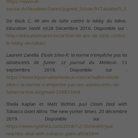
https://www.at-
suisse.ch/fileadmin/Daten/Jugend_Schule/fr/Tabakheft_3_fr.pd
De Bock C
. 40 ans de lutte contre le lobby du tabac.
Education Santé
. n328 Décembre 2016. Disponible sur :
http://educationsante.be/article/40-ans-de-lutte-contre-
le-lobby-du-tabac/
Laurent Zanella.
Étude Silne-R: la norme n’empêche pas les
adolescents de fumer. Le journal du Médecin
. 13
septembre 2018. Disponible sur :
https://www.lejournaldumedecin.com/actualite/etude-
silne-r-la-norme-n-empeche-pas-les-adolescents-de-
fumer/article-longread-35685.html
Sheila Kaplan et Matt Richtel.
Juul Closes Deal with
Tobacco Giant Altria
. The new yorker times. 20 décembre
2019. Disponible sur :
https://www.nytimes.com/2018/12/20/health/juul-
reaches-deal-with-tobacco-giant-altria.html