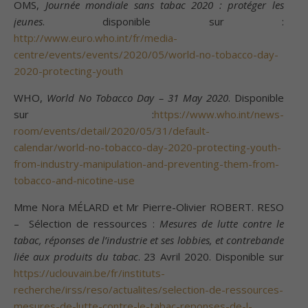
OMS,
Journée mondiale sans tabac 2020 : protéger les
jeunes
. disponible sur :
http://www.euro.who.int/fr/media-
centre/events/events/2020/05/world-no-tobacco-day-
2020-protecting-youth
WHO,
World No Tobacco Day – 31 May 2020
. Disponible
sur :
https://www.who.int/news-
room/events/detail/2020/05/31/default-
calendar/world-no-tobacco-day-2020-protecting-youth-
from-industry-manipulation-and-preventing-them-from-
tobacco-and-nicotine-use
Mme Nora MÉLARD et Mr Pierre-Olivier ROBERT. RESO
– Sélection de ressources :
Mesures de lutte contre le
tabac, réponses de l’industrie et ses lobbies, et contrebande
liée aux produits du tabac
. 23 Avril 2020. Disponible sur
https://uclouvain.be/fr/instituts-
recherche/irss/reso/actualites/selection-de-ressources-
mesures-de-lutte-contre-le-tabac-reponses-de-l-