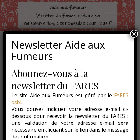
×
Newsletter Aide aux
Fumeurs
Abonnez-vous à la
,
,
ACTUALITÉS
CAMPAGNE "SEVRAGE POUR TOUS"
,
INFOS
TÉMOIGNAGES
newsletter du FARES
Témoignage – L.F., 42
Le site Aide aux Fumeurs est géré par le
FARES
ans
asbl
.
Vous pouvez indiquer votre adresse e-mail ci-
dessous pour recevoir la newsletter du FARES ;
27 mars 2014
une validation de votre adresse e-mail sera
nécessaire en cliquant sur le lien dans le message
» J’ai arrêté plusieurs fois dans ma vie et pendant de
de confirmation.
longues périodes mais j’ai toujours repris même après 8