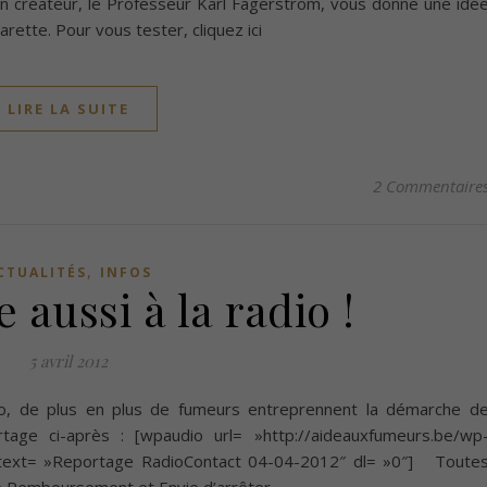
n créateur, le Professeur Karl Fagerström, vous donne une idé
ette. Pour vous tester, cliquez ici
LIRE LA SUITE
2 Commentaire
,
CTUALITÉS
INFOS
 aussi à la radio !
5 avril 2012
dio, de plus en plus de fumeurs entreprennent la démarche d
tage ci-après : [wpaudio url= »http://aideauxfumeurs.be/wp
text= »Reportage RadioContact 04-04-2012″ dl= »0″] Toute