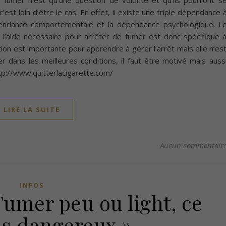
fumer n’est qu’une question de volonté et qu’ils pourront s
c’est loin d’être le cas. En effet, il existe une triple dépendance 
épendance comportementale et la dépendance psychologique. L
 l’aide nécessaire pour arrêter de fumer est donc spécifique 
ion est importante pour apprendre à gérer l’arrêt mais elle n’es
r dans les meilleures conditions, il faut être motivé mais auss
ttp://www.quitterlacigarette.com/
LIRE LA SUITE
Aucun commentair
INFOS
Fumer peu ou light, ce
as dangereux »