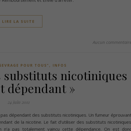
ue Remboursement et Envie d’arrêter.
LIRE LA SUITE
Aucun commentair
,
SEVRAGE POUR TOUS"
INFOS
 substituts nicotiniques
t dépendant »
24 juin 2011
nt pas dépendant des substituts nicotiniques. Un fumeur éprouvan
dant de la nicotine. Le fait d’utiliser des substituts nicotinique
n n’a pas totalement vaincu cette dépendance. On est don