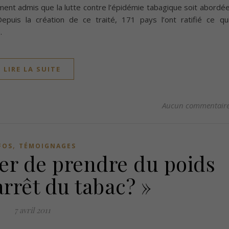
argement admis que la lutte contre l’épidémie tabagique soit abordé
puis la création de ce traité, 171 pays l’ont ratifié ce qu
…
LIRE LA SUITE
Aucun commentair
,
FOS
TÉMOIGNAGES
er de prendre du poids
arrêt du tabac? »
7 avril 2011