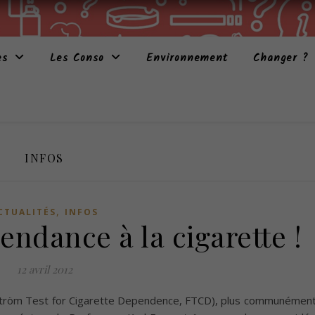
es
Les Conso
Environnement
Changer ?
INFOS
,
CTUALITÉS
INFOS
endance à la cigarette !
12 avril 2012
ström Test for Cigarette Dependence, FTCD), plus communémen