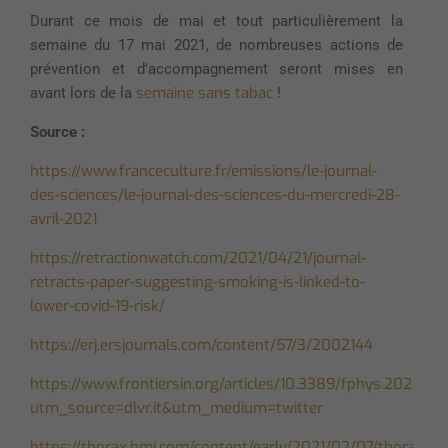
Durant ce mois de mai et tout particulièrement la
semaine du 17 mai 2021, de nombreuses actions de
prévention et d’accompagnement seront mises en
semaine sans tabac
avant lors de la
!
Source :
https://www.franceculture.fr/emissions/le-journal-
des-sciences/le-journal-des-sciences-du-mercredi-28-
avril-2021
https://retractionwatch.com/2021/04/21/journal-
retracts-paper-suggesting-smoking-is-linked-to-
lower-covid-19-risk/
https://erj.ersjournals.com/content/57/3/2002144
https://www.frontiersin.org/articles/10.3389/fphys.2020.63
utm_source=dlvr.it&utm_medium=twitter
https://thorax.bmj.com/content/early/2021/02/07/thoraxjnl-