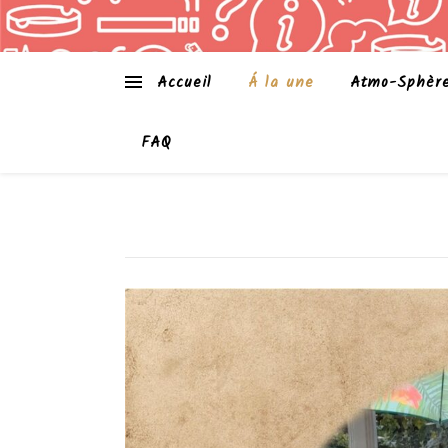
Accueil
Á la une
Atmo-Sphèr
FAQ